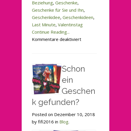
Beziehung
,
Geschenke
,
Geschenke für Sie und Ihn
,
Geschenkidee
,
Geschenkideen
,
Last Minute
,
Valentinstag
Continue Reading...
für
Kommentare deaktiviert
Letzte
Tipps
für
Schon
den
Valentinstag
ein
Geschen
k gefunden?
Posted on Dezember 10, 2018
by fifi2016 in
Blog
.