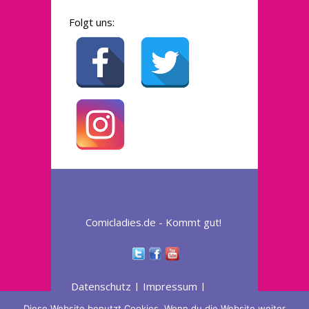
IHN
Folgt uns:
Comicladies.de - Kommt gut!
Datenschutz
|
Impressum
|
Widerruferklärung
Diese Website benutzt Cookies. Wenn du die Website weiter