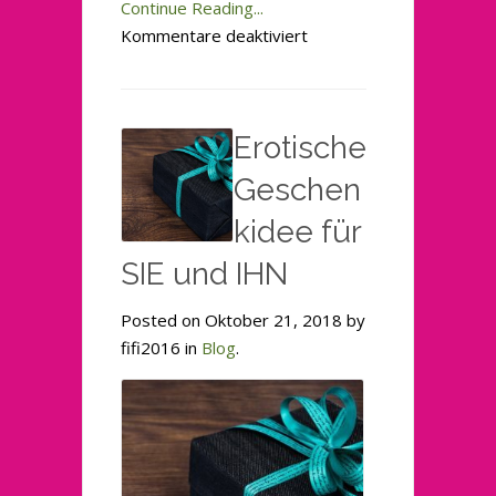
Continue Reading...
für
Kommentare deaktiviert
Schon
ein
Geschenk
Erotische
gefunden?
Geschen
kidee für
SIE und IHN
Posted on Oktober 21, 2018 by
fifi2016 in
Blog
.