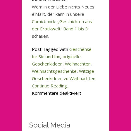
Wem in der Liebe nichts Neues
einfällt, der kann in unsere
Comicbände „Geschichten aus
der Erotikwelt“ Band 1 bis 3
schauen.
Post Tagged with
Geschenke
für Sie und Ihn
,
originelle
Geschenkideen
,
Weihnachten
,
Weihnachtsgeschenke
,
Witzige
Geschenkideen zu Weihnachten
Continue Reading...
für
Kommentare deaktiviert
Erotische
Geschenkidee
für
SIE
Social Media
und