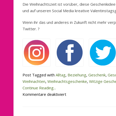
Die Weihnachtszeit ist vorüber, diese Geschenkidee ha
und auf unseren Social Media kreative Valentinstag
Wenn ihr das und anderes in Zukunft nicht mehr verp
Twitter. ?
Post Tagged with
Alltag
,
Beziehung
,
Geschenk
,
Gesc
Weihnachten
,
Weihnachtsgeschenke
,
Witzige Gesch
Continue Reading...
für
Kommentare deaktiviert
Geschenkidee
für
den