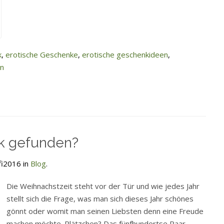
k
,
erotische Geschenke
,
erotische geschenkideen
,
en
k gefunden?
fi2016 in
Blog
.
Die Weihnachstzeit steht vor der Tür und wie jedes Jahr
stellt sich die Frage, was man sich dieses Jahr schönes
gönnt oder womit man seinen Liebsten denn eine Freude
machen möchte. Plätzchen? Das fünfhundertse Paar