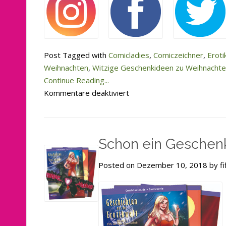
Post Tagged with
Comicladies
,
Comiczeichner
,
Eroti
Weihnachten
,
Witzige Geschenkideen zu Weihnacht
Continue Reading...
für
Kommentare deaktiviert
In
12
Tagen
Schon ein Geschen
ist
Weihnachten:
Posted on Dezember 10, 2018 by fi
Geschenkidee
Nr.
6