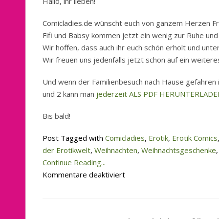
Hallo, ihr lieben!
Comicladies.de wünscht euch von ganzem Herzen Frö
Fifi und Babsy kommen jetzt ein wenig zur Ruhe un
Wir hoffen, dass auch ihr euch schön erholt und unte
Wir freuen uns jedenfalls jetzt schon auf ein weiteres
Und wenn der Familienbesuch nach Hause gefahren is
und 2 kann man
jederzeit ALS PDF HERUNTERLADE
Bis bald!
Post Tagged with
Comicladies
,
Erotik
,
Erotik Comics
der Erotikwelt
,
Weihnachten
,
Weihnachtsgeschenke
Continue Reading...
für
Kommentare deaktiviert
Fröhliche
Weihnachten!