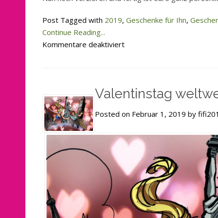
Post Tagged with
2019
,
Geschenke für Ihn
,
Geschen
Continue Reading...
für
Kommentare deaktiviert
Do
It
Yourself
Valentinstag weltwe
Pop-
Up
Posted on Februar 1, 2019 by fifi20
Karte