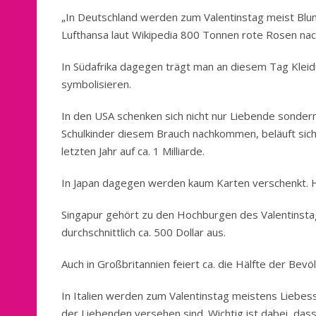
„In Deutschland werden zum Valentinstag meist Blume
Lufthansa laut Wikipedia 800 Tonnen rote Rosen nach
In Südafrika dagegen trägt man an diesem Tag Kleidu
symbolisieren.
In den USA schenken sich nicht nur Liebende sonde
Schulkinder diesem Brauch nachkommen, beläuft sich
letzten Jahr auf ca. 1 Milliarde.
In Japan dagegen werden kaum Karten verschenkt. H
Singapur gehört zu den Hochburgen des Valentinsta
durchschnittlich ca. 500 Dollar aus.
Auch in Großbritannien feiert ca. die Hälfte der Bev
In Italien werden zum Valentinstag meistens Liebes
der Liebenden versehen sind. Wichtig ist dabei, das