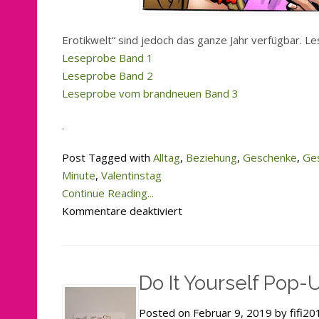
Erotikwelt“ sind jedoch das ganze Jahr verfügbar. Le
Leseprobe Band 1
Leseprobe Band 2
Leseprobe vom brandneuen Band 3
.
Post Tagged with
Alltag
,
Beziehung
,
Geschenke
,
Ges
Minute
,
Valentinstag
Continue Reading...
für
Kommentare deaktiviert
Letzte
Tipps
für
Do It Yourself Pop-
den
Valentinstag
Posted on Februar 9, 2019 by fifi20