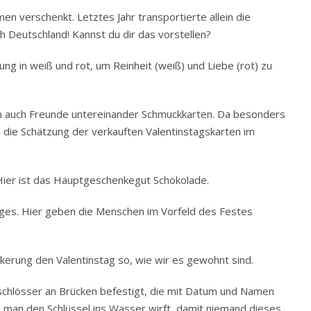
n verschenkt. Letztes Jahr transportierte allein die
 Deutschland! Kannst du dir das vorstellen?
ng in weiß und rot, um Reinheit (weiß) und Liebe (rot) zu
rn auch Freunde untereinander Schmuckkarten. Da besonders
 die Schätzung der verkauften Valentinstagskarten im
ier ist das Hauptgeschenkegut Schokolade.
ges. Hier geben die Menschen im Vorfeld des Festes
ölkerung den Valentinstag so, wie wir es gewohnt sind.
schlösser an Brücken befestigt, die mit Datum und Namen
s man den Schlüssel ins Wasser wirft, damit niemand dieses