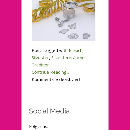
Post Tagged with
Brauch
,
Silvester
,
Silvesterbräuche
,
Tradition
Continue Reading...
für
Kommentare deaktiviert
Schuppen
und
Bleigießen
Social Media
Folgt uns: