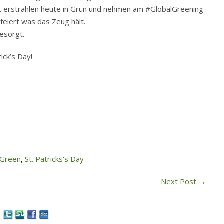
lt erstrahlen heute in Grün und nehmen am #GlobalGreening
efeiert was das Zeug hält.
besorgt.
ick’s Day!
Green
,
St. Patricks's Day
Next Post
→