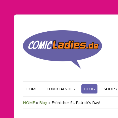
HOME
COMICBÄNDE
›
BLOG
SHOP
›
HOME
»
Blog
»
Fröhlicher St. Patrick’s Day!